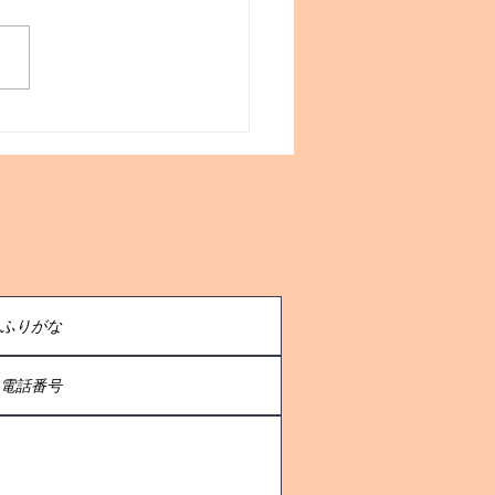
%オフSALE始まりまし
！