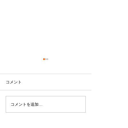
コメント
コメントを追加…
🎵榛葉樹人スペシャルコ
50%オフSALE
ンサート🎵
た！！