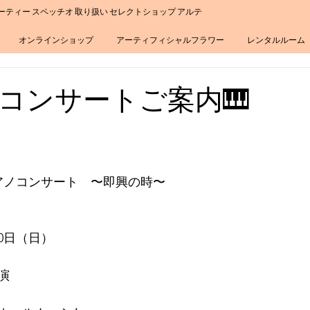
ーティー スペッチオ 取り扱い セレクトショップ アルテ
オンラインショップ
アーティフィシャルフラワー
レンタルルーム
ノコンサートご案内🎹
アノコンサート　〜即興の時〜
10日（日）　
演