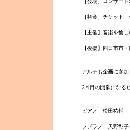
［会場］コンサート
［料金］チケット　一
【主催】音楽を愉し
【後援】四日市市・
アルテも企画に参加
3回目の開催になる
ピアノ　松田祐輔
ソプラノ　天野彰子