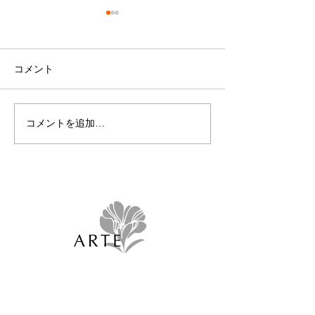
コメント
コメントを追加…
🎵榛葉樹人スペシャルコ
50%オフSALE
ンサート🎵
た！！
Selectshop Arte （有限会社ジィパング）
059‐330-6688