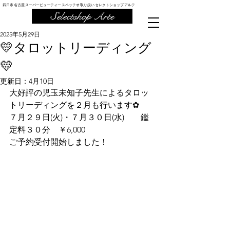
四日市 名古屋 スーパービューティー スペッチオ 取り扱い セレクトショップ アルテ
Selectshop Arte
2025年5月29日
💛タロットリーディング
💛
更新日：
4月10日
大好評の児玉未知子先生によるタロッ
トリーディングを２月も行います✿
７月２９日(火)・７月３０日(水)　　鑑
定料３０分　￥6,000　
ご予約受付開始しました！