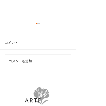
コメント
コメントを追加…
🎵榛葉樹人スペシャルコ
50%オフSALE
ンサート🎵
た！！