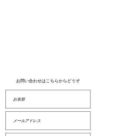
Selectshop Arte （有限会社ジィパング）
059‐330-6688
フォームよりお問い合わせいただいてから、
24時間以内にご返信させていただいております。
返信メールが届かない場合は、お手数ですが再度お問い
合わせいただくか、
お電話でご連絡いただけますよう、お願い致します。
お問い合わせはこちらからどうぞ