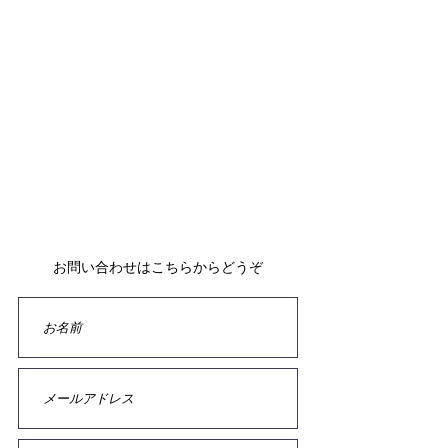
Selectshop Arte （有限会社ジィパング）
059‐330-6688
フォームよりお問い合わせいただいてから、
24時間以内にご返信させていただいております。
返信メールが届かない場合は、お手数ですが再度お問い
合わせいただくか、
お電話でご連絡いただけますよう、お願い致します。
お問い合わせはこちらからどうぞ