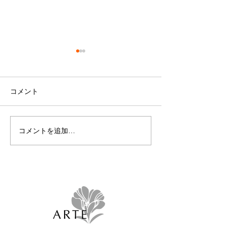
コメント
コメントを追加…
🎵榛葉樹人スペシャルコ
50%オフSALE
ンサート🎵
た！！